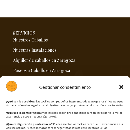
SERVICIOS
Nuestros Caballos
Nuestras Instalaciones
Alquiler de caballos en Zaragoza
Paseos a Caballo en Zaragoza
Venta hipica en Zaragoza
Gestionar consentimiento
CONTACTO
¿Qué son las cookies?
Las cookies son pequeños fragmentos de texto que los sitios web que
info@hipicaelzorongo.com
visitas envían al navegador con el objetivo recordar y optimizar la información sobre tu visita.
608 770 755
¿Qué uso le damos?
Utilizamos las cookies con fines analíticos para tratar de darte la mejor
experiencia y uso de nuestra página web.
Ctra. Villanueva de Gállego – Castejón de Valdejasa
¿Qué configuración puedes hacer?
Puedes aceptar las cookies para que tu experiencia en la
web sea óptima. Puedes rechazar para denegar todas las cookies excepto aquellas
km 3 -
50830 Villanueva de Gállego. Zaragoza