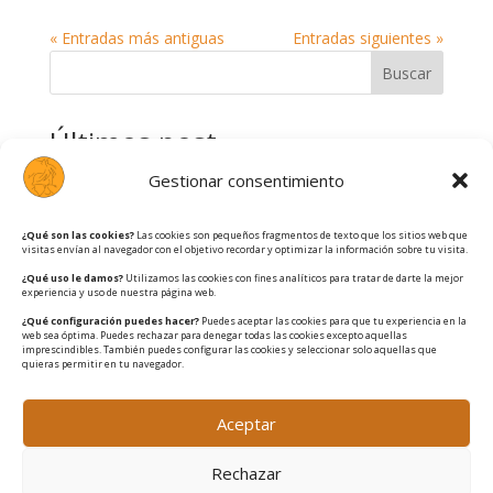
« Entradas más antiguas
Entradas siguientes »
Buscar
Últimos post
Gestionar consentimiento
Cómo iniciarte en la equitación: consejos para
principiantes
¿Qué son las cookies?
Las cookies son pequeños fragmentos de texto que los sitios web que
Equitación, naturaleza y confianza a pocos minutos de
visitas envían al navegador con el objetivo recordar y optimizar la información sobre tu visita.
Zaragoza
¿Qué uso le damos?
Utilizamos las cookies con fines analíticos para tratar de darte la mejor
experiencia y uso de nuestra página web.
¿Por qué montar a caballo en Zaragoza para
desconectar?
¿Qué configuración puedes hacer?
Puedes aceptar las cookies para que tu experiencia en la
web sea óptima. Puedes rechazar para denegar todas las cookies excepto aquellas
imprescindibles. También puedes configurar las cookies y seleccionar solo aquellas que
¿Valores de la equitación para los niños y
quieras permitir en tu navegador.
adolescentes?
Invertir en una hípica en Zaragoza: Claves y Beneficios
Aceptar
del Sector Ecuestre
Rechazar