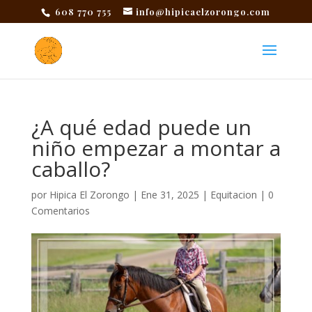
608 770 755
info@hipicaelzorongo.com
¿A qué edad puede un
niño empezar a montar a
caballo?
por
Hipica El Zorongo
|
Ene 31, 2025
|
Equitacion
|
0
Comentarios