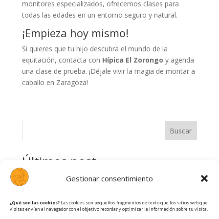
monitores especializados, ofrecemos clases para
todas las edades en un entorno seguro y natural.
¡Empieza hoy mismo!
Si quieres que tu hijo descubra el mundo de la
equitación, contacta con
Hípica El Zorongo
y agenda
una clase de prueba. ¡Déjale vivir la magia de montar a
caballo en Zaragoza!
Buscar
Últimos post
Gestionar consentimiento
Cómo iniciarte en la equitación: consejos para
principiantes
¿Qué son las cookies?
Las cookies son pequeños fragmentos de texto que los sitios web que
Equitación, naturaleza y confianza a pocos minutos de
visitas envían al navegador con el objetivo recordar y optimizar la información sobre tu visita.
Zaragoza